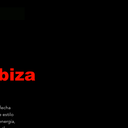
biza
 fecha
 estilo
energía,