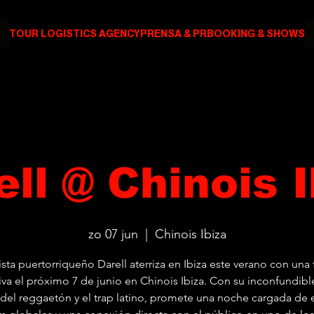
TOUR LOGISTICS AGENCY
PRENSA & PR
BOOKING & SHOWS
ell @ Chinois I
zo 07 jun
  |  
Chinois Ibiza
tista puertorriqueño Darell aterriza en Ibiza este verano con una
iva el próximo 7 de junio en Chinois Ibiza. Con su inconfundible
del reggaetón y el trap latino, promete una noche cargada de 