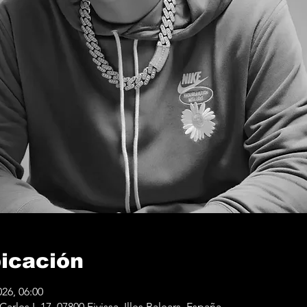
bicación
026, 06:00
arles I, 17, 07800 Eivissa, Illes Balears, España